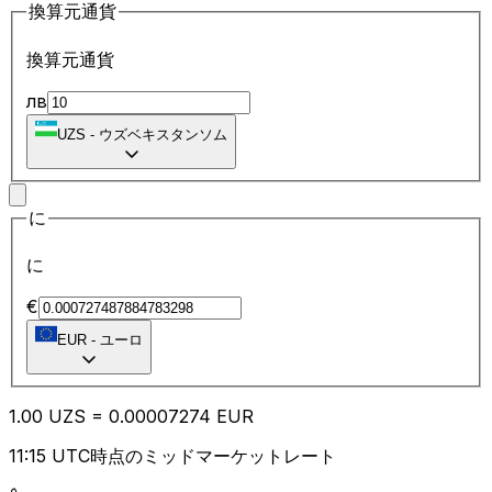
換算元通貨
換算元通貨
лв
UZS
-
ウズベキスタンソム
に
に
€
EUR
-
ユーロ
1.00
UZS
=
0.00
007274
EUR
11:15 UTC時点のミッドマーケットレート