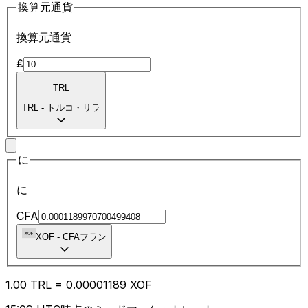
換算元通貨
換算元通貨
₤
TRL
TRL
-
トルコ・リラ
に
に
CFA
XOF
-
CFAフラン
1.00
TRL
=
0.00
001189
XOF