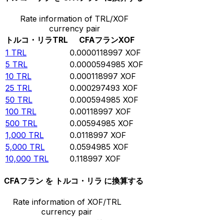
Rate information of TRL/XOF
currency pair
トルコ・リラ
TRL
CFAフラン
XOF
1
TRL
0.0000118997
XOF
5
TRL
0.0000594985
XOF
10
TRL
0.000118997
XOF
25
TRL
0.000297493
XOF
50
TRL
0.000594985
XOF
100
TRL
0.00118997
XOF
500
TRL
0.00594985
XOF
1,000
TRL
0.0118997
XOF
5,000
TRL
0.0594985
XOF
10,000
TRL
0.118997
XOF
CFAフラン を トルコ・リラ に換算する
Rate information of XOF/TRL
currency pair