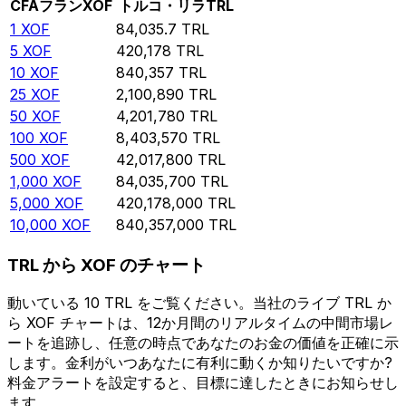
CFAフラン
XOF
トルコ・リラ
TRL
1
XOF
84,035.7
TRL
5
XOF
420,178
TRL
10
XOF
840,357
TRL
25
XOF
2,100,890
TRL
50
XOF
4,201,780
TRL
100
XOF
8,403,570
TRL
500
XOF
42,017,800
TRL
1,000
XOF
84,035,700
TRL
5,000
XOF
420,178,000
TRL
10,000
XOF
840,357,000
TRL
TRL から XOF のチャート
動いている 10 TRL をご覧ください。当社のライブ TRL か
ら XOF チャートは、12か月間のリアルタイムの中間市場レ
ートを追跡し、任意の時点であなたのお金の価値を正確に示
します。金利がいつあなたに有利に動くか知りたいですか?
料金アラートを設定すると、目標に達したときにお知らせし
ます。