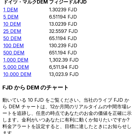
ドイツ・マルク
DEM
フィジードル
FJD
1
DEM
1.30239
FJD
5
DEM
6.51194
FJD
10
DEM
13.0239
FJD
25
DEM
32.5597
FJD
50
DEM
65.1194
FJD
100
DEM
130.239
FJD
500
DEM
651.194
FJD
1,000
DEM
1,302.39
FJD
5,000
DEM
6,511.94
FJD
10,000
DEM
13,023.9
FJD
FJD から DEM のチャート
動いている 10 FJD をご覧ください。当社のライブ FJD か
ら DEM チャートは、12か月間のリアルタイムの中間市場レ
ートを追跡し、任意の時点であなたのお金の価値を正確に示
します。金利がいつあなたに有利に動くか知りたいですか?
料金アラートを設定すると、目標に達したときにお知らせし
ます。