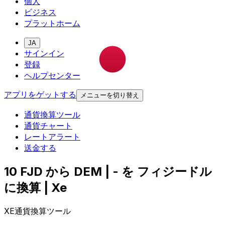
個人
ビジネス
プラットホーム
JA
サインイン
登録
ヘルプセンター
アプリをゲットする
メニューを切り替え
通貨換算ツール
通貨チャート
レートアラート
送金する
10 FJD から DEM | - を フィジードル
に換算 | Xe
XE通貨換算ツール