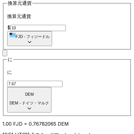
換算元通貨
換算元通貨
$
FJD
-
フィジードル
に
に
DEM
DEM
-
ドイツ・マルク
1.00
FJD
=
0.76
782065
DEM