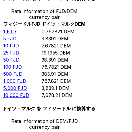
Rate information of FJD/DEM
currency pair
フィジードル
FJD
ドイツ・マルク
DEM
1
FJD
0.767821
DEM
5
FJD
3.8391
DEM
10
FJD
7.67821
DEM
25
FJD
19.1955
DEM
50
FJD
38.391
DEM
100
FJD
76.7821
DEM
500
FJD
383.91
DEM
1,000
FJD
767.821
DEM
5,000
FJD
3,839.1
DEM
10,000
FJD
7,678.21
DEM
ドイツ・マルク を フィジードル に換算する
Rate information of DEM/FJD
currency pair