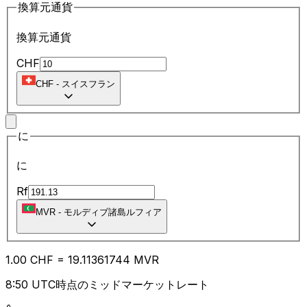
換算元通貨
換算元通貨
CHF
CHF
-
スイスフラン
に
に
Rf
MVR
-
モルディブ諸島ルフィア
1.00
CHF
=
19.11
361744
MVR
8:50 UTC時点のミッドマーケットレート