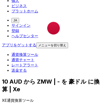
個人
ビジネス
プラットホーム
JA
サインイン
登録
ヘルプセンター
アプリをゲットする
メニューを切り替え
通貨換算ツール
通貨チャート
レートアラート
送金する
10 AUD から ZMW | - を 豪ドル に換
算 | Xe
XE通貨換算ツール