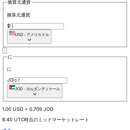
換算元通貨
換算元通貨
$
USD
-
アメリカドル
に
に
JD
JOD
-
ヨルダンディナール
1.00
USD
=
0.70
9
JOD
8:40 UTC時点のミッドマーケットレート