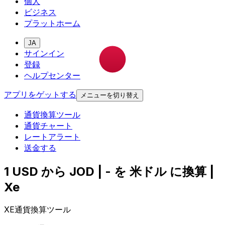
個人
ビジネス
プラットホーム
JA
サインイン
登録
ヘルプセンター
アプリをゲットする
メニューを切り替え
通貨換算ツール
通貨チャート
レートアラート
送金する
1 USD から JOD | - を 米ドル に換算 |
Xe
XE通貨換算ツール