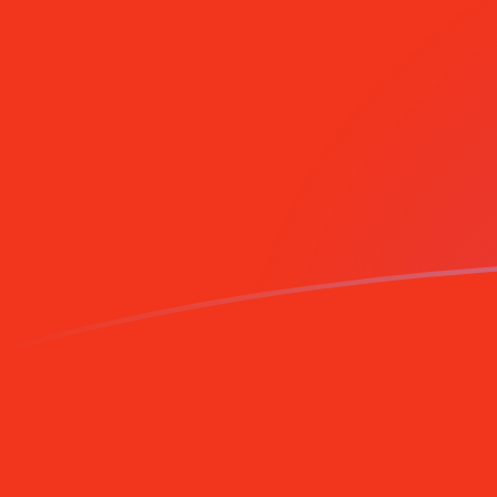
今すぐサインアップ
今日のUSDからCNYの為替レート
アメリカドル を 中国人民元 に換算する
Rate information of USD/CNY
currency pair
アメリカドル
USD
中国人民元
CNY
1
USD
6.74868
CNY
5
USD
33.7434
CNY
10
USD
67.4868
CNY
25
USD
168.717
CNY
50
USD
337.434
CNY
100
USD
674.868
CNY
500
USD
3,374.34
CNY
1,000
USD
6,748.68
CNY