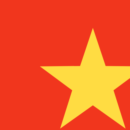
に
¥
CNY
-
中国人民元
1.00
USD
=
6.74
867873
CNY
4:06 UTC時点のミッドマーケットレート
送金
為替スペシャリストに今すぐご相談ください。
競合他社より
電話相談を予約
換算ツールには仲値レートを使用します。これは情報提供
Xeで海外に送金できることをご存知ですか?