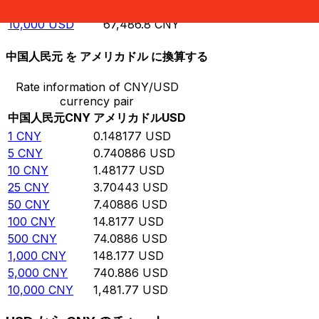
5,000
USD
33,743.4
CNY
10,000
USD
67,486.8
CNY
中国人民元 を アメリカドル に換算する
Rate information of CNY/USD
currency pair
中国人民元
CNY
アメリカドル
USD
1
CNY
0.148177
USD
5
CNY
0.740886
USD
10
CNY
1.48177
USD
25
CNY
3.70443
USD
50
CNY
7.40886
USD
100
CNY
14.8177
USD
500
CNY
74.0886
USD
1,000
CNY
148.177
USD
5,000
CNY
740.886
USD
10,000
CNY
1,481.77
USD