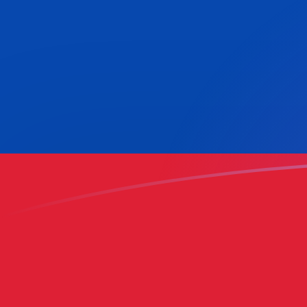
今日のTTDからCOPの為替レート
トリニダード島ドル を コロンビアペソ に換算する
Rate information of TTD/COP currency pair
トリニダード島ドル
TTD
コロンビアペソ
COP
1
TTD
466.413
COP
5
TTD
2,332.06
COP
10
TTD
4,664.13
COP
25
TTD
11,660.3
COP
50
TTD
23,320.6
COP
100
TTD
46,641.3
COP
500
TTD
233,206
COP
1,000
TTD
466,413
COP
5,000
TTD
2,332,060
COP
10,000
TTD
4,664,130
COP