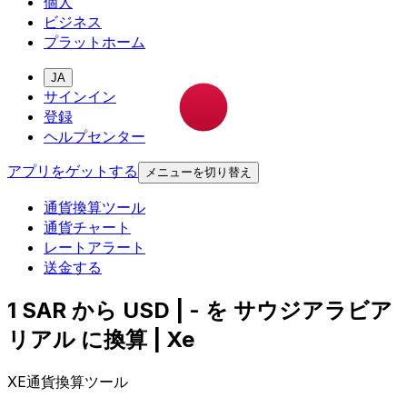
個人
ビジネス
プラットホーム
JA
サインイン
登録
ヘルプセンター
アプリをゲットする
メニューを切り替え
通貨換算ツール
通貨チャート
レートアラート
送金する
1 SAR から USD | - を サウジアラビア
リアル に換算 | Xe
XE通貨換算ツール