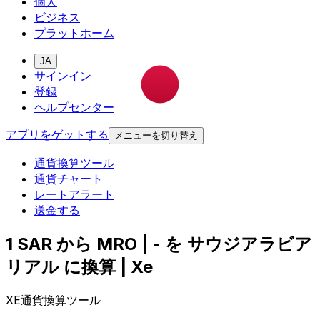
個人
ビジネス
プラットホーム
JA
サインイン
登録
ヘルプセンター
アプリをゲットする
メニューを切り替え
通貨換算ツール
通貨チャート
レートアラート
送金する
1 SAR から MRO | - を サウジアラビア
リアル に換算 | Xe
XE通貨換算ツール