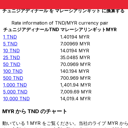
チュニジアディナール を マレーシアリンギット に換算する
Rate information of TND/MYR currency pair
チュニジアディナール
TND
マレーシアリンギット
MYR
1
TND
1.40194
MYR
5
TND
7.00969
MYR
10
TND
14.0194
MYR
25
TND
35.0485
MYR
50
TND
70.0969
MYR
100
TND
140.194
MYR
500
TND
700.969
MYR
1,000
TND
1,401.94
MYR
5,000
TND
7,009.69
MYR
10,000
TND
14,019.4
MYR
MYR から TND のチャート
動いている 1 MYR をご覧ください。当社のライブ MYR