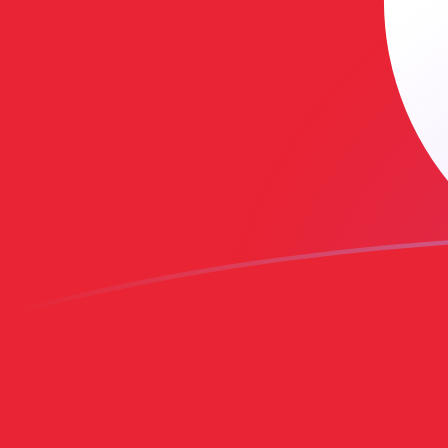
今日のMYRからTNDの為替レート
マレーシアリンギット を チュニジアディナール に換算する
Rate information of MYR/TND currency pair
マレーシアリンギット
MYR
チュニジアディナール
TND
1
MYR
0.713298
TND
5
MYR
3.56649
TND
10
MYR
7.13298
TND
25
MYR
17.8324
TND
50
MYR
35.6649
TND
100
MYR
71.3298
TND
500
MYR
356.649
TND
1,000
MYR
713.298
TND
5,000
MYR
3,566.49
TND
10,000
MYR
7,132.98
TND