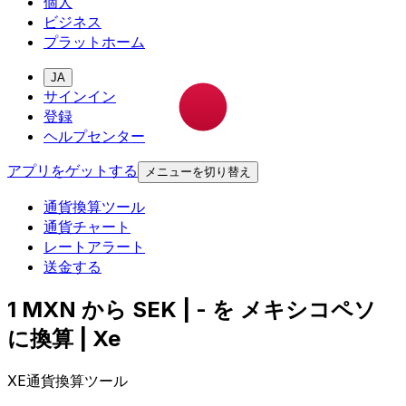
個人
ビジネス
プラットホーム
JA
サインイン
登録
ヘルプセンター
アプリをゲットする
メニューを切り替え
通貨換算ツール
通貨チャート
レートアラート
送金する
1 MXN から SEK | - を メキシコペソ
に換算 | Xe
XE通貨換算ツール