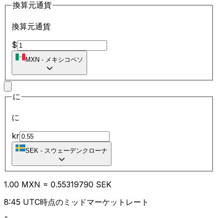
換算元通貨
換算元通貨
$
MXN
-
メキシコペソ
に
に
kr
SEK
-
スウェーデンクローナ
1.00
MXN
=
0.55
319790
SEK
8:45 UTC時点のミッドマーケットレート