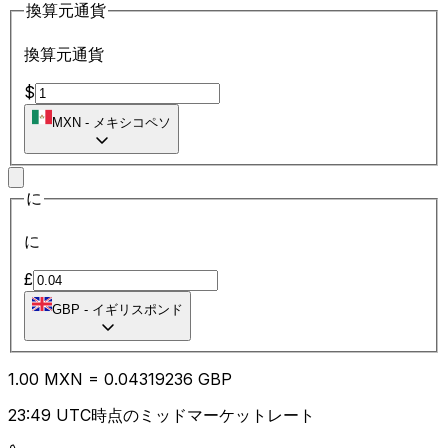
換算元通貨
換算元通貨
$
MXN
-
メキシコペソ
に
に
£
GBP
-
イギリスポンド
1.00
MXN
=
0.04
319236
GBP
23:49 UTC時点のミッドマーケットレート