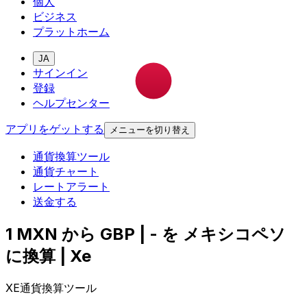
個人
ビジネス
プラットホーム
JA
サインイン
登録
ヘルプセンター
アプリをゲットする
メニューを切り替え
通貨換算ツール
通貨チャート
レートアラート
送金する
1 MXN から GBP | - を メキシコペソ
に換算 | Xe
XE通貨換算ツール