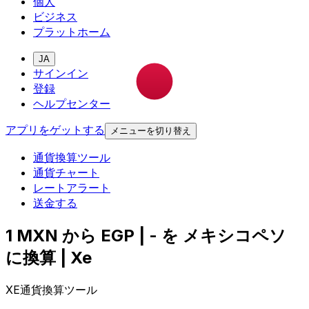
個人
ビジネス
プラットホーム
JA
サインイン
登録
ヘルプセンター
アプリをゲットする
メニューを切り替え
通貨換算ツール
通貨チャート
レートアラート
送金する
1 MXN から EGP | - を メキシコペソ
に換算 | Xe
XE通貨換算ツール