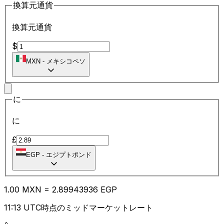
換算元通貨
換算元通貨
$
MXN
-
メキシコペソ
に
に
£
EGP
-
エジプトポンド
1.00
MXN
=
2.89
943936
EGP
11:13 UTC時点のミッドマーケットレート