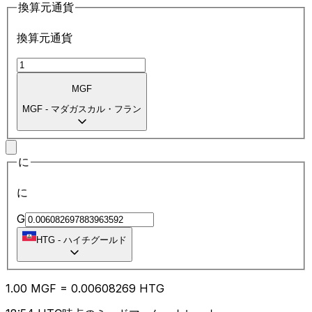
換算元通貨
換算元通貨
MGF
MGF
-
マダガスカル・フラン
に
に
G
HTG
-
ハイチグールド
1.00
MGF
=
0.00
608269
HTG