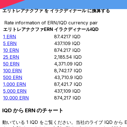
エリトレアナクファ を イラクディナール に換算する
Rate information of ERN/IQD currency pair
エリトレアナクファ
ERN
イラクディナール
IQD
1
ERN
87.4217
IQD
5
ERN
437.109
IQD
10
ERN
874.217
IQD
25
ERN
2,185.54
IQD
50
ERN
4,371.09
IQD
100
ERN
8,742.17
IQD
500
ERN
43,710.9
IQD
1,000
ERN
87,421.7
IQD
5,000
ERN
437,109
IQD
10,000
ERN
874,217
IQD
IQD から ERN のチャート
動いている 1 IQD をご覧ください。当社のライブ IQD