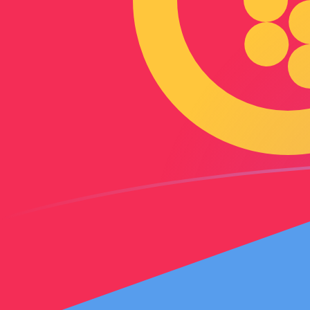
今日のIQDからERNの為替レート
イラクディナール を エリトレアナクファ に換算する
Rate information of IQD/ERN currency pair
イラクディナール
IQD
エリトレアナクファ
ERN
1
IQD
0.0114388
ERN
5
IQD
0.057194
ERN
10
IQD
0.114388
ERN
25
IQD
0.28597
ERN
50
IQD
0.57194
ERN
100
IQD
1.14388
ERN
500
IQD
5.7194
ERN
1,000
IQD
11.4388
ERN
5,000
IQD
57.194
ERN
10,000
IQD
114.388
ERN