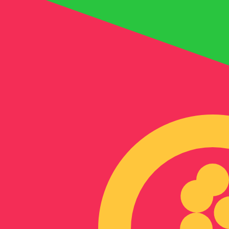
に
Nfk
ERN
-
エリトレアナクファ
1.00
IQD
=
0.01
143880
ERN
23:46 UTC時点のミッドマーケットレート
為替スペシャリストに今すぐご相談ください。
競合他社より
電話相談を予約
換算ツールには仲値レートを使用します。これは情報提供
Xeで海外に送金できることをご存知ですか?
今すぐサインアップ