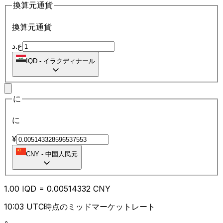
換算元通貨
換算元通貨
ع.د
IQD
-
イラクディナール
に
に
¥
CNY
-
中国人民元
1.00
IQD
=
0.00
514332
CNY
10:03 UTC時点のミッドマーケットレート