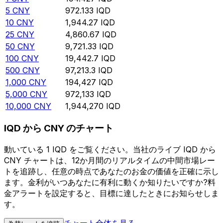
5
CNY
972.133
IQD
10
CNY
1,944.27
IQD
25
CNY
4,860.67
IQD
50
CNY
9,721.33
IQD
100
CNY
19,442.7
IQD
500
CNY
97,213.3
IQD
1,000
CNY
194,427
IQD
5,000
CNY
972,133
IQD
10,000
CNY
1,944,270
IQD
IQD から CNY のチャート
動いている 1 IQD をご覧ください。当社のライブ IQD から
CNY チャートは、12か月間のリアルタイムの中間市場レー
トを追跡し、任意の時点であなたのお金の価値を正確に示し
ます。金利がいつあなたに有利に動くか知りたいですか?料
金アラートを設定すると、目標に達したときにお知らせしま
す。
チャート全体を見る