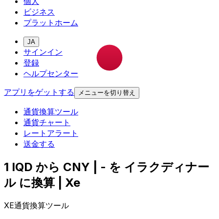
個人
ビジネス
プラットホーム
JA
サインイン
登録
ヘルプセンター
アプリをゲットする
メニューを切り替え
通貨換算ツール
通貨チャート
レートアラート
送金する
1 IQD から CNY | - を イラクディナー
ル に換算 | Xe
XE通貨換算ツール