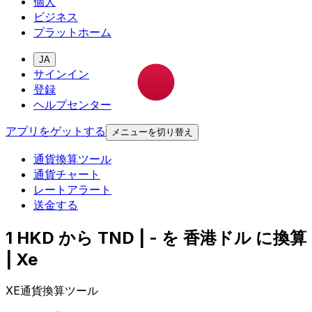
個人
ビジネス
プラットホーム
JA
サインイン
登録
ヘルプセンター
アプリをゲットする
メニューを切り替え
通貨換算ツール
通貨チャート
レートアラート
送金する
1 HKD から TND | - を 香港ドル に換算
| Xe
XE通貨換算ツール