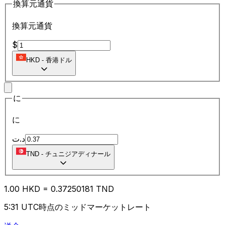
換算元通貨
換算元通貨
$
HKD
-
香港ドル
に
に
د.ت
TND
-
チュニジアディナール
1.00
HKD
=
0.37
250181
TND
5:31 UTC時点のミッドマーケットレート