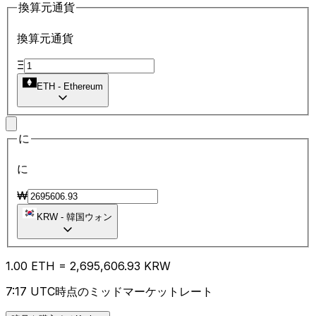
換算元通貨
換算元通貨
Ξ
ETH
-
Ethereum
に
に
₩
KRW
-
韓国ウォン
1.00
ETH
=
2,695,606.93
KRW
7:17 UTC時点のミッドマーケットレート