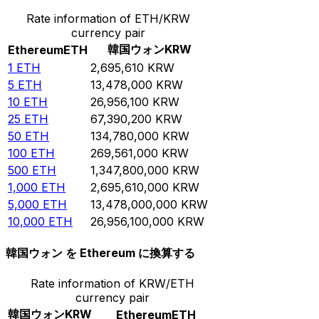
Rate information of ETH/KRW
currency pair
韓国ウォン
KRW
Ethereum
ETH
1
ETH
2,695,610
KRW
5
ETH
13,478,000
KRW
10
ETH
26,956,100
KRW
25
ETH
67,390,200
KRW
50
ETH
134,780,000
KRW
100
ETH
269,561,000
KRW
500
ETH
1,347,800,000
KRW
1,000
ETH
2,695,610,000
KRW
5,000
ETH
13,478,000,000
KRW
10,000
ETH
26,956,100,000
KRW
韓国ウォン を Ethereum に換算する
Rate information of KRW/ETH
currency pair
韓国ウォン
KRW
Ethereum
ETH