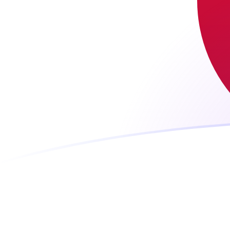
今日のEGPからJPYの為替レート
エジプトポンド を 日本円 に換算する
Rate information of EGP/JPY
currency pair
エジプトポンド
EGP
日本円
JPY
1
EGP
3.17608
JPY
5
EGP
15.8804
JPY
10
EGP
31.7608
JPY
25
EGP
79.4021
JPY
50
EGP
158.804
JPY
100
EGP
317.608
JPY
500
EGP
1,588.04
JPY
1,000
EGP
3,176.08
JPY
5,000
EGP
15,880.4
JPY