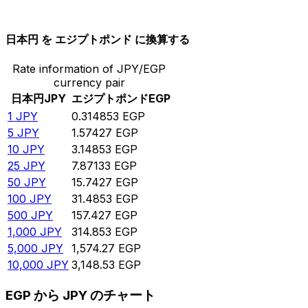
10,000
EGP
31,760.8
JPY
日本円 を エジプトポンド に換算する
Rate information of JPY/EGP
currency pair
日本円
JPY
エジプトポンド
EGP
1
JPY
0.314853
EGP
5
JPY
1.57427
EGP
10
JPY
3.14853
EGP
25
JPY
7.87133
EGP
50
JPY
15.7427
EGP
100
JPY
31.4853
EGP
500
JPY
157.427
EGP
1,000
JPY
314.853
EGP
5,000
JPY
1,574.27
EGP
10,000
JPY
3,148.53
EGP
EGP から JPY のチャート