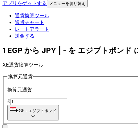
アプリをゲットする
メニューを切り替え
通貨換算ツール
通貨チャート
レートアラート
送金する
1 EGP から JPY | - を エジプトポンド 
XE通貨換算ツール
換算元通貨
換算元通貨
£
EGP
-
エジプトポンド
に