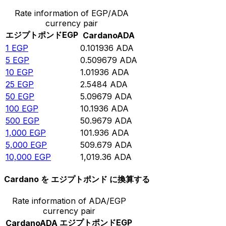
Rate information of EGP/ADA
currency pair
エジプトポンド
EGP
Cardano
ADA
1
EGP
0.101936
ADA
5
EGP
0.509679
ADA
10
EGP
1.01936
ADA
25
EGP
2.5484
ADA
50
EGP
5.09679
ADA
100
EGP
10.1936
ADA
500
EGP
50.9679
ADA
1,000
EGP
101.936
ADA
5,000
EGP
509.679
ADA
10,000
EGP
1,019.36
ADA
Cardano を エジプトポンド に換算する
Rate information of ADA/EGP
currency pair
エジプトポンド
EGP
Cardano
ADA