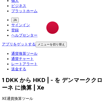
個人
ビジネス
プラットホーム
JA
サインイン
登録
ヘルプセンター
アプリをゲットする
メニューを切り替え
通貨換算ツール
通貨チャート
レートアラート
送金する
1 DKK から HKD | - を デンマーククロ
ーネ に換算 | Xe
XE通貨換算ツール