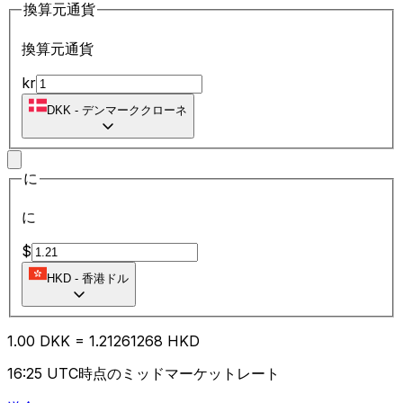
換算元通貨
換算元通貨
kr
DKK
-
デンマーククローネ
に
に
$
HKD
-
香港ドル
1.00
DKK
=
1.21
261268
HKD
16:25 UTC時点のミッドマーケットレート