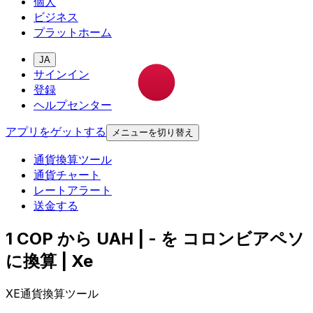
個人
ビジネス
プラットホーム
JA
サインイン
登録
ヘルプセンター
アプリをゲットする
メニューを切り替え
通貨換算ツール
通貨チャート
レートアラート
送金する
1 COP から UAH | - を コロンビアペソ
に換算 | Xe
XE通貨換算ツール