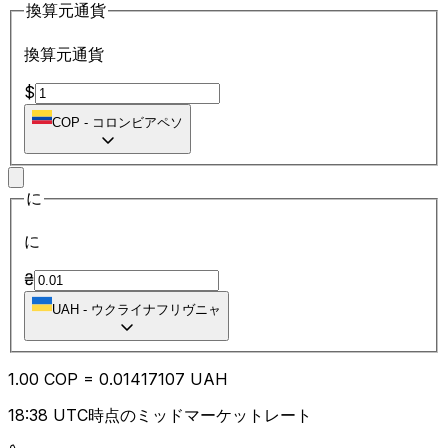
換算元通貨
換算元通貨
$
COP
-
コロンビアペソ
に
に
₴
UAH
-
ウクライナフリヴニャ
1.00
COP
=
0.01
417107
UAH
18:38 UTC時点のミッドマーケットレート