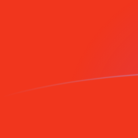
今すぐサインアップ
今日のCNYからIEPの為替レート
中国人民元 を アイルランド・ポンド に換算する
Rate information of CNY/IEP currency
pair
中国人民元
CNY
アイルランド・ポンド
IEP
1
CNY
0.1011
IEP
5
CNY
0.5055
IEP
10
CNY
1.011
IEP
25
CNY
2.5275
IEP
50
CNY
5.055
IEP
100
CNY
10.11
IEP
500
CNY
50.55
IEP
1,000
CNY
101.1
IEP