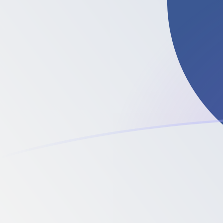
今すぐサインアップ
今日のCLPからLTCの為替レート
チリペソ を Litecoin に換算する
Rate information of CLP/LTC
currency pair
チリペソ
CLP
Litecoin
LTC
1
CLP
0.0000237051
LTC
5
CLP
0.000118526
LTC
10
CLP
0.000237051
LTC
25
CLP
0.000592628
LTC
50
CLP
0.00118526
LTC
100
CLP
0.00237051
LTC
500
CLP
0.0118526
LTC
1,000
CLP
0.0237051
LTC