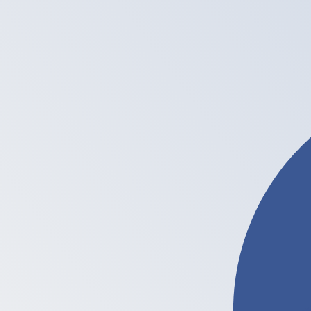
に
Ł
LTC
-
Litecoin
1.00
CLP
=
0.00
002370
LTC
12:05 UTC時点のミッドマーケットレート
暗号を購入するKraken
為替スペシャリストに今すぐご相談ください。
競合他社より
電話相談を予約
換算ツールには仲値レートを使用します。これは情報提供
Xeで海外に送金できることをご存知ですか?