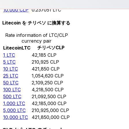
5,000
CLP
0.118526
LTC
10,000
CLP
0.237051
LTC
Litecoin を チリペソ に換算する
Rate information of LTC/CLP
currency pair
チリペソ
CLP
Litecoin
LTC
1
LTC
42,185
CLP
5
LTC
210,925
CLP
10
LTC
421,850
CLP
25
LTC
1,054,620
CLP
50
LTC
2,109,250
CLP
100
LTC
4,218,500
CLP
500
LTC
21,092,500
CLP
1,000
LTC
42,185,000
CLP
5,000
LTC
210,925,000
CLP
10,000
LTC
421,850,000
CLP