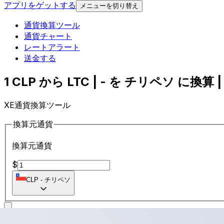
アプリをゲットする
メニューを切り替え
通貨換算ツール
通貨チャート
レートアラート
送金する
1 CLP から LTC | - を チリペソ に換算 |
XE通貨換算ツール
換算元通貨
換算元通貨
$
CLP
-
チリペソ
に