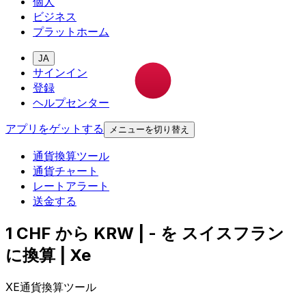
個人
ビジネス
プラットホーム
JA
サインイン
登録
ヘルプセンター
アプリをゲットする
メニューを切り替え
通貨換算ツール
通貨チャート
レートアラート
送金する
1 CHF から KRW | - を スイスフラン
に換算 | Xe
XE通貨換算ツール