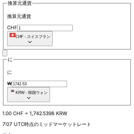
換算元通貨
換算元通貨
CHF
CHF
-
スイスフラン
に
に
₩
KRW
-
韓国ウォン
1.00
CHF
=
1,742.53
98
KRW
7:07 UTC時点のミッドマーケットレート