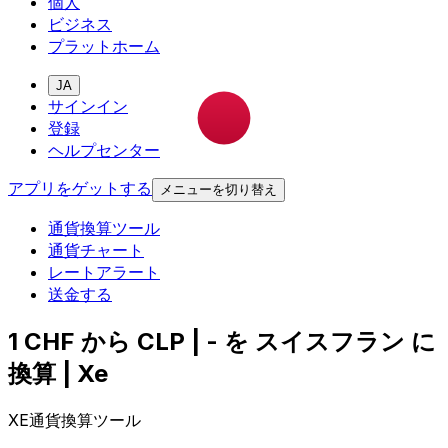
個人
ビジネス
プラットホーム
JA
サインイン
登録
ヘルプセンター
アプリをゲットする
メニューを切り替え
通貨換算ツール
通貨チャート
レートアラート
送金する
1 CHF から CLP | - を スイスフラン に
換算 | Xe
XE通貨換算ツール