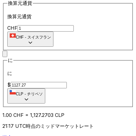
換算元通貨
換算元通貨
CHF
CHF
-
スイスフラン
に
に
$
CLP
-
チリペソ
1.00
CHF
=
1,127.27
03
CLP
21:17 UTC時点のミッドマーケットレート