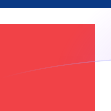
今すぐサインアップ
今日のCADからNOKの為替レート
カナダドル を ノルウェークローネ に換算する
Rate information of CAD/NOK currency
pair
カナダドル
CAD
ノルウェークローネ
NOK
1
CAD
6.81761
NOK
5
CAD
34.088
NOK
10
CAD
68.1761
NOK
25
CAD
170.44
NOK
50
CAD
340.88
NOK
100
CAD
681.761
NOK
500
CAD
3,408.8
NOK
1,000
CAD
6,817.61
NOK