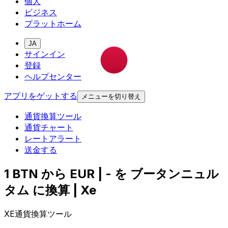
個人
ビジネス
プラットホーム
JA
サインイン
登録
ヘルプセンター
アプリをゲットする
メニューを切り替え
通貨換算ツール
通貨チャート
レートアラート
送金する
1 BTN から EUR | - を ブータンニュル
タム に換算 | Xe
XE通貨換算ツール