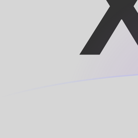
今日のBIFからXOFの為替レート
ブルンジフラン を CFAフラン に換算する
Rate information of BIF/XOF
currency pair
ブルンジフラン
BIF
CFAフラン
XOF
1
BIF
0.189801
XOF
5
BIF
0.949007
XOF
10
BIF
1.89801
XOF
25
BIF
4.74504
XOF
50
BIF
9.49007
XOF
100
BIF
18.9801
XOF
500
BIF
94.9007
XOF
1,000
BIF
189.801
XOF
5,000
BIF
949.007
XOF