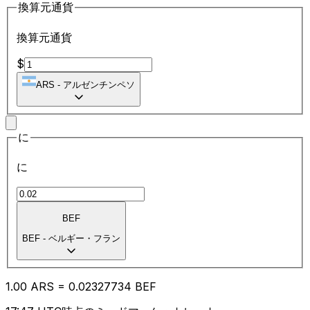
換算元通貨
換算元通貨
$
ARS
-
アルゼンチンペソ
に
に
BEF
BEF
-
ベルギー・フラン
1.00
ARS
=
0.02
327734
BEF