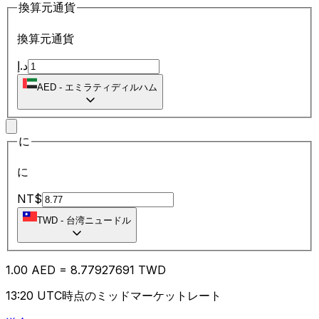
換算元通貨
換算元通貨
د.إ
AED
-
エミラティディルハム
に
に
NT$
TWD
-
台湾ニュードル
1.00
AED
=
8.77
927691
TWD
13:20 UTC時点のミッドマーケットレート