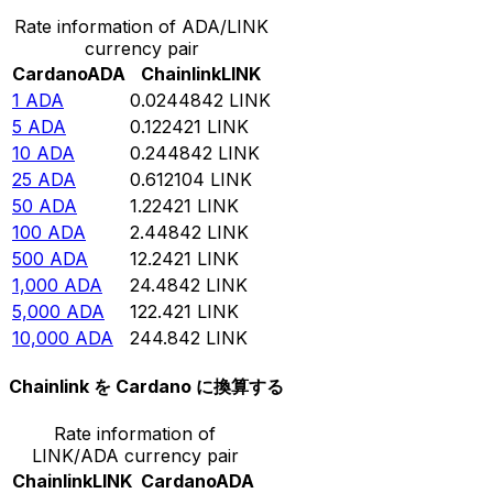
Rate information of ADA/LINK
currency pair
Cardano
ADA
Chainlink
LINK
1
ADA
0.0244842
LINK
5
ADA
0.122421
LINK
10
ADA
0.244842
LINK
25
ADA
0.612104
LINK
50
ADA
1.22421
LINK
100
ADA
2.44842
LINK
500
ADA
12.2421
LINK
1,000
ADA
24.4842
LINK
5,000
ADA
122.421
LINK
10,000
ADA
244.842
LINK
Chainlink を Cardano に換算する
Rate information of
LINK/ADA currency pair
Chainlink
LINK
Cardano
ADA