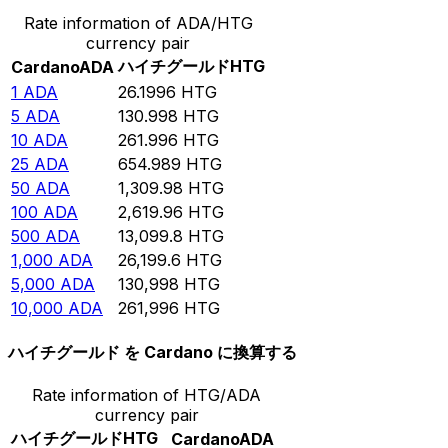
Rate information of ADA/HTG
currency pair
ハイチグールド
HTG
Cardano
ADA
1
ADA
26.1996
HTG
5
ADA
130.998
HTG
10
ADA
261.996
HTG
25
ADA
654.989
HTG
50
ADA
1,309.98
HTG
100
ADA
2,619.96
HTG
500
ADA
13,099.8
HTG
1,000
ADA
26,199.6
HTG
5,000
ADA
130,998
HTG
10,000
ADA
261,996
HTG
ハイチグールド を Cardano に換算する
Rate information of HTG/ADA
currency pair
ハイチグールド
HTG
Cardano
ADA