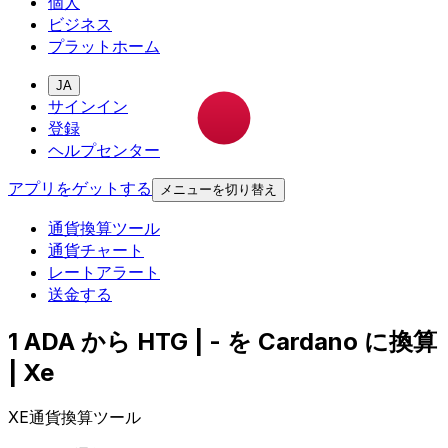
個人
ビジネス
プラットホーム
JA
サインイン
登録
ヘルプセンター
アプリをゲットする
メニューを切り替え
通貨換算ツール
通貨チャート
レートアラート
送金する
1 ADA から HTG | - を Cardano に換算
| Xe
XE通貨換算ツール