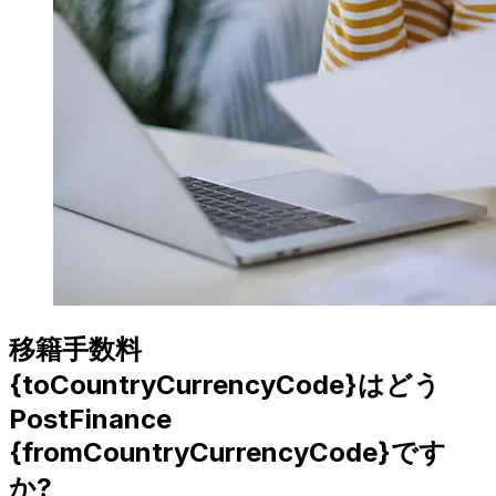
移籍手数料
{toCountryCurrencyCode}はどう
PostFinance
{fromCountryCurrencyCode}です
か?