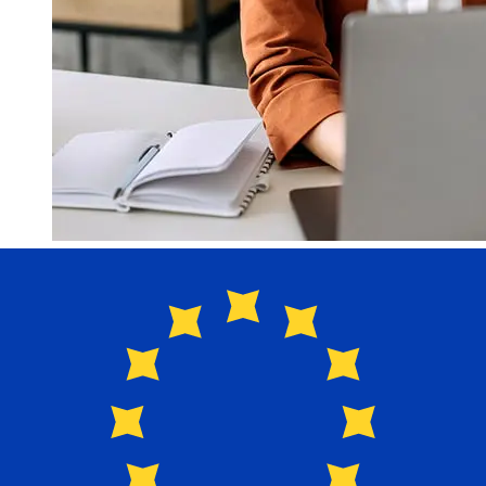
PostFinance CHFEURの移行はどれく
らい速いですか?
スイス年からユーロ加盟国までのPostFinance国際送金の配
達時間は、支払い方法や取引時期によって異なります。通
常、国際銀行振込は1営業日から5営業日かかります。銀行の
祝日やセキュリティチェックなどの要因も配達に影響を与え
ることがあります。遅延を避けるために POSTFINANCEの