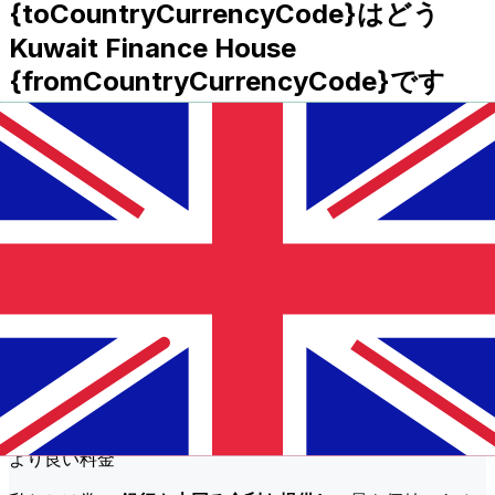
{toCountryCurrencyCode}はどう
Kuwait Finance House
{fromCountryCurrencyCode}です
か?
KWD年からGBPへの国際送金コストKuwait Finance
House送金額などの要因によって異なります。通常、大き
な送金は手数料が低く、為替レートも良いです。Xeと
Kuwait Finance House 手数料を比較するために比較表を確
認してください。
なぜ従来の銀行ではなくXeで送金する
のですか?
より良い料金