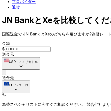
プロバイダー
通貨
JN BankとXeを比較してく
国際送金で JN Bank とXeのどちらを選びますか?為替
金額
$
送金元
USD
-
アメリカドル
送金先
EUR
-
ユーロ
為替スペシャリストに今すぐご相談ください。
競合他社より