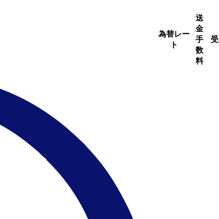
送
金
為替レー
手
受
ト
数
料