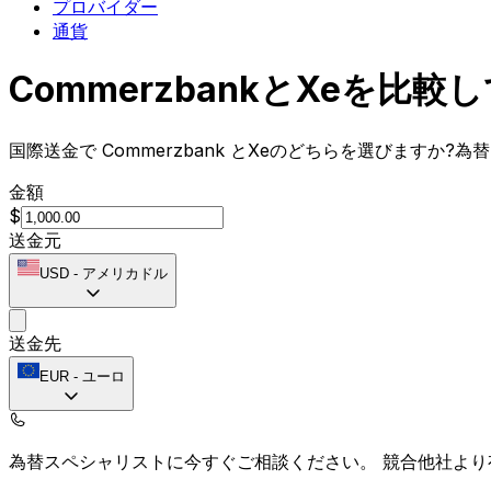
プロバイダー
通貨
CommerzbankとXeを比
国際送金で Commerzbank とXeのどちらを選びます
金額
$
送金元
USD
-
アメリカドル
送金先
EUR
-
ユーロ
為替スペシャリストに今すぐご相談ください。
競合他社より