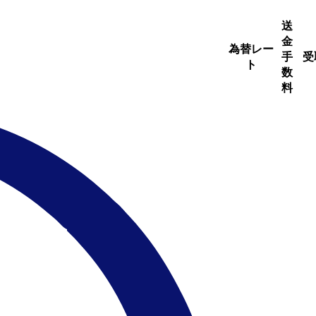
送
金
為替レー
手
受
ト
数
料