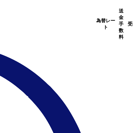
送
金
為替レー
手
受
ト
数
料