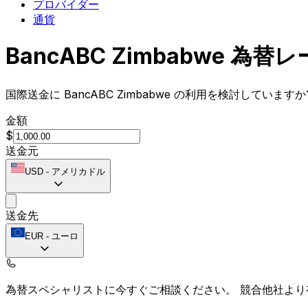
プロバイダー
通貨
BancABC Zimbabwe 為替
国際送金に BancABC Zimbabwe の利用を検討していま
金額
$
送金元
USD
-
アメリカドル
送金先
EUR
-
ユーロ
為替スペシャリストに今すぐご相談ください。
競合他社より