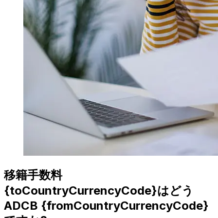
移籍手数料
{toCountryCurrencyCode}はどう
ADCB {fromCountryCurrencyCode}