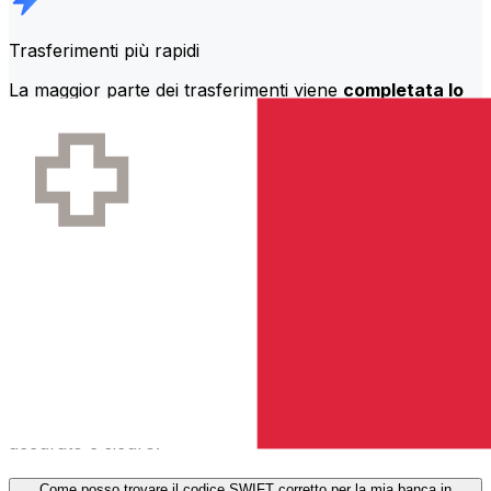
Trasferimenti più rapidi
La maggior parte dei trasferimenti viene
completata lo
stesso giorno
. Comprendiamo che, quando si tratta di
soldi, il tempismo conta.
Manda più velocemente
Domande frequenti
Cos'è un codice SWIFT e perché ne ho bisogno in Malta?
Un codice SWIFT—noto anche come BIC (Bank
Identifier Code)—è uno standard internazionale per
identificare banche e istituzioni finanziarie. Avrai bisogno
del codice SWIFT corretto in Malta per inviare o
ricevere trasferimenti bancari internazionali in modo
accurato e sicuro.
Come posso trovare il codice SWIFT corretto per la mia banca in