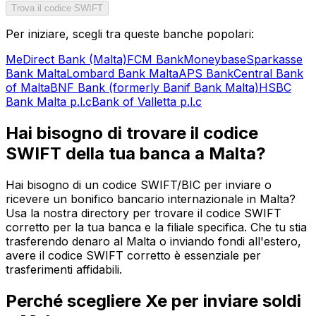
Trova il codice SWIFT
Per iniziare, scegli tra queste banche popolari:
MeDirect Bank (Malta)
FCM Bank
Moneybase
Sparkasse
Bank Malta
Lombard Bank Malta
APS Bank
Central Bank
of Malta
BNF Bank (formerly Banif Bank Malta)
HSBC
Bank Malta p.l.c
Bank of Valletta p.l.c
Hai bisogno di trovare il codice
SWIFT della tua banca a Malta?
Hai bisogno di un codice SWIFT/BIC per inviare o
ricevere un bonifico bancario internazionale in Malta?
Usa la nostra directory per trovare il codice SWIFT
corretto per la tua banca e la filiale specifica. Che tu stia
trasferendo denaro al Malta o inviando fondi all'estero,
avere il codice SWIFT corretto è essenziale per
trasferimenti affidabili.
Perché scegliere Xe per inviare soldi