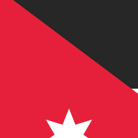
Perché scegliere Xe per inviare soldi 
Tariffe migliori
Confrontaci con la tua banca e scopri i risparmi. I nostri t
Invia denaro
Tariffe più basse
Ti mostriamo
tutte le commissioni in anticipo
prima che t
maggiori risparmi per te.
Spendi meno
Trasferimenti più rapidi