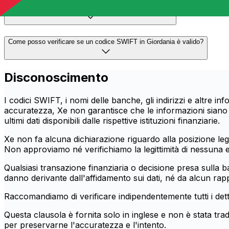
I codici SWIFT sono gli stessi degli IBAN in Giordania?
Come posso verificare se un codice SWIFT in Giordania è valido?
Disconoscimento
I codici SWIFT, i nomi delle banche, gli indirizzi e altre 
accuratezza, Xe non garantisce che le informazioni siano c
ultimi dati disponibili dalle rispettive istituzioni finanziarie.
Xe non fa alcuna dichiarazione riguardo alla posizione legal
Non approviamo né verifichiamo la legittimità di nessuna e
Qualsiasi transazione finanziaria o decisione presa sulla 
danno derivante dall'affidamento sui dati, né da alcun rapp
Raccomandiamo di verificare indipendentemente tutti i detta
Questa clausola è fornita solo in inglese e non è stata trad
per preservarne l'accuratezza e l'intento.