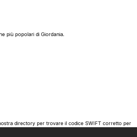
e più popolari di Giordania.
nostra directory per trovare il codice SWIFT corretto per
ce SWIFT corretto è essenziale per trasferimenti affidabili.