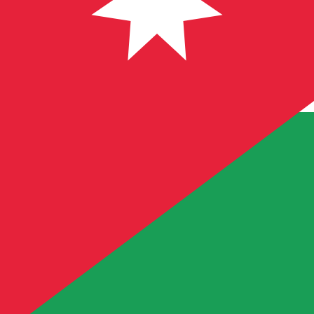
La maggior parte dei trasferimenti viene
completata lo st
Manda più velocemente
Domande frequenti
Cos'è un codice SWIFT e perché ne ho bisogno in Giordania?
Un codice SWIFT—noto anche come BIC (Bank Identifier Cod
SWIFT corretto in Giordania per inviare o ricevere trasfer
Come posso trovare il codice SWIFT corretto per la mia banca in Giordani
Ho bisogno di un codice SWIFT diverso per ogni filiale in Giordania?
Cosa succede se uso il codice SWIFT sbagliato in Giordania?