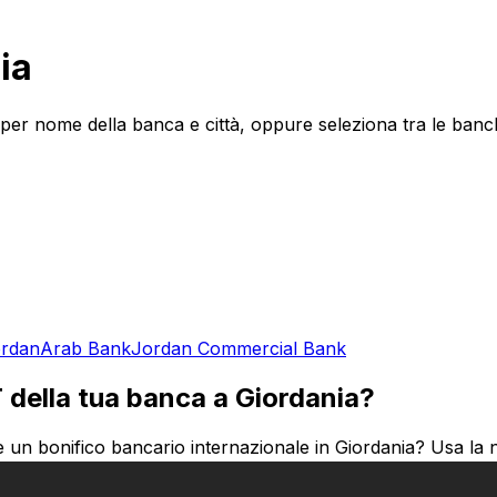
ia
per nome della banca e città, oppure seleziona tra le banch
ordan
Arab Bank
Jordan Commercial Bank
T della tua banca a Giordania?
 un bonifico bancario internazionale in Giordania? Usa la 
denaro al Giordania o inviando fondi all'estero, avere il codi