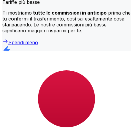
Tariffe più basse
Ti mostriamo
tutte le commissioni in anticipo
prima che
tu confermi il trasferimento, così sai esattamente cosa
stai pagando. Le nostre commissioni più basse
significano maggiori risparmi per te.
Spendi meno
Trasferimenti più rapidi
La maggior parte dei trasferimenti viene
completata lo
stesso giorno
. Comprendiamo che, quando si tratta di
soldi, il tempismo conta.
Manda più velocemente
Domande frequenti
Cos'è un codice SWIFT e perché ne ho bisogno in Giappone?