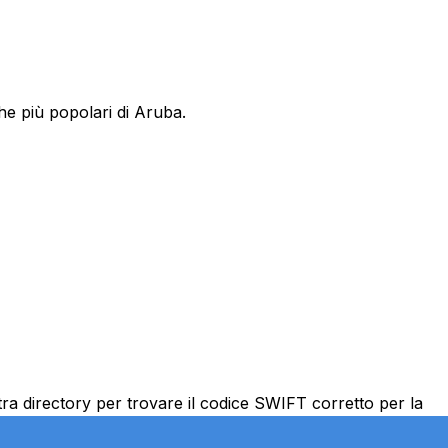
he più popolari di Aruba.
ra directory per trovare il codice SWIFT corretto per la
FT corretto è essenziale per trasferimenti affidabili.