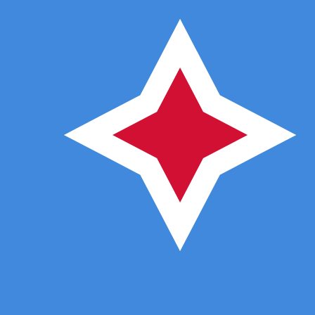
Perché scegliere Xe per inviare soldi 
Tariffe migliori
Confrontaci con la tua banca e scopri i risparmi. I nostri t
Invia denaro
Tariffe più basse
Ti mostriamo
tutte le commissioni in anticipo
prima che t
maggiori risparmi per te.
Spendi meno
Trasferimenti più rapidi