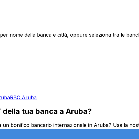
per nome della banca e città, oppure seleziona tra le banc
ruba
RBC Aruba
T della tua banca a Aruba?
 un bonifico bancario internazionale in Aruba? Usa la nost
naro al Aruba o inviando fondi all'estero, avere il codice SWI