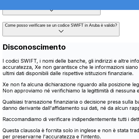
I codici SWIFT sono gli stessi degli IBAN in Aruba?
Come posso verificare se un codice SWIFT in Aruba è valido?
Disconoscimento
I codici SWIFT, i nomi delle banche, gli indirizzi e altre 
accuratezza, Xe non garantisce che le informazioni siano c
ultimi dati disponibili dalle rispettive istituzioni finanziarie.
Xe non fa alcuna dichiarazione riguardo alla posizione legal
Non approviamo né verifichiamo la legittimità di nessuna e
Qualsiasi transazione finanziaria o decisione presa sulla 
danno derivante dall'affidamento sui dati, né da alcun rapp
Raccomandiamo di verificare indipendentemente tutti i detta
Questa clausola è fornita solo in inglese e non è stata trad
per preservarne l'accuratezza e l'intento.