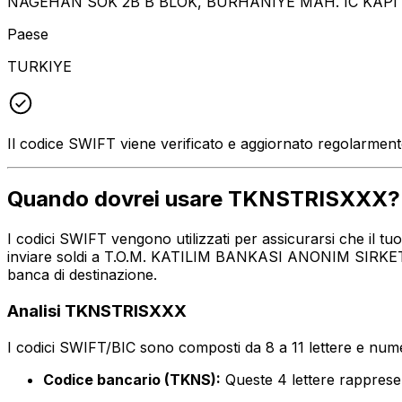
NAGEHAN SOK 2B B BLOK, BURHANIYE MAH. IC KAPI 
Paese
TURKIYE
Il codice SWIFT viene verificato e aggiornato regolarmen
Quando dovrei usare TKNSTRISXXX?
I codici SWIFT vengono utilizzati per assicurarsi che il t
inviare soldi a T.O.M. KATILIM BANKASI ANONIM SIRKETI al
banca di destinazione.
Analisi TKNSTRISXXX
I codici SWIFT/BIC sono composti da 8 a 11 lettere e numer
Codice bancario (TKNS):
Queste 4 lettere rappre