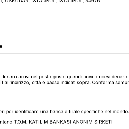
1, USKUDAR, ISTANBUL, ISTANBUL, 34676
te
uo denaro arrivi nel posto giusto quando invii o ricevi den
l'indirizzo, città e paese indicati sopra. Conferma sempr
i per identificare una banca e filiale specifiche nel mondo.
sentano T.O.M. KATILIM BANKASI ANONIM SIRKETI