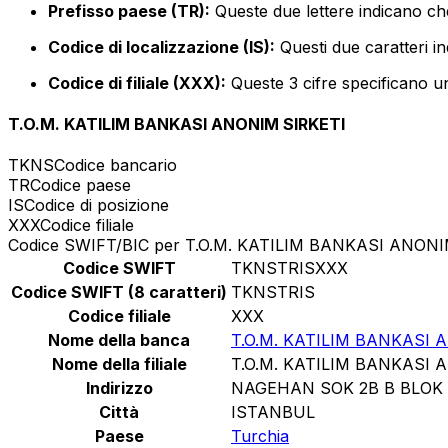
Prefisso paese (TR):
Queste due lettere indicano che
Codice di localizzazione (IS):
Questi due caratteri in
Codice di filiale (XXX):
Queste 3 cifre specificano un
T.O.M. KATILIM BANKASI ANONIM SIRKETI
TKNS
Codice bancario
TR
Codice paese
IS
Codice di posizione
XXX
Codice filiale
Codice SWIFT/BIC per T.O.M. KATILIM BANKASI ANONI
Codice SWIFT
TKNSTRISXXX
Codice SWIFT (8 caratteri)
TKNSTRIS
Codice filiale
XXX
Nome della banca
T.O.M. KATILIM BANKASI 
Nome della filiale
T.O.M. KATILIM BANKASI 
Indirizzo
NAGEHAN SOK 2B B BLOK
Città
ISTANBUL
Paese
Turchia