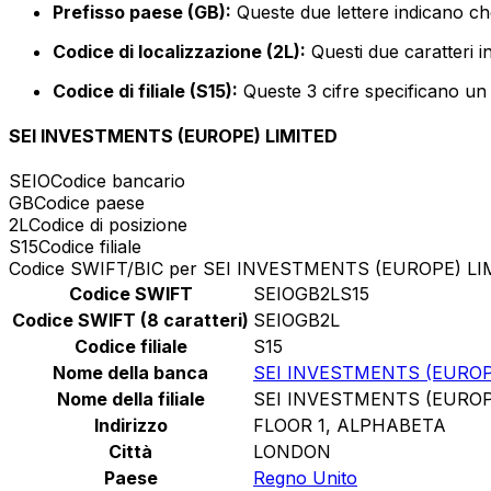
Prefisso paese (GB):
Queste due lettere indicano ch
Codice di localizzazione (2L):
Questi due caratteri i
Codice di filiale (S15):
Queste 3 cifre specificano un r
SEI INVESTMENTS (EUROPE) LIMITED
SEIO
Codice bancario
GB
Codice paese
2L
Codice di posizione
S15
Codice filiale
Codice SWIFT/BIC per SEI INVESTMENTS (EUROPE) LI
Codice SWIFT
SEIOGB2LS15
Codice SWIFT (8 caratteri)
SEIOGB2L
Codice filiale
S15
Nome della banca
SEI INVESTMENTS (EUROP
Nome della filiale
SEI INVESTMENTS (EUROP
Indirizzo
FLOOR 1, ALPHABETA
Città
LONDON
Paese
Regno Unito