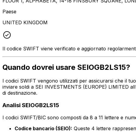
FLOOR 1, ALPHABETA, 14-18 FINSBURY SQUARE, LO
Paese
UNITED KINGDOM
Il codice SWIFT viene verificato e aggiornato regolarmen
Quando dovrei usare SEIOGB2LS15?
I codici SWIFT vengono utilizzati per assicurarsi che il t
inviare soldi a SEI INVESTMENTS (EUROPE) LIMITED all'in
di destinazione.
Analisi SEIOGB2LS15
I codici SWIFT/BIC sono composti da 8 a 11 lettere e numer
Codice bancario (SEIO):
Queste 4 lettere rappre