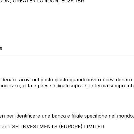
NDON, GREATER LONDON, EC2A 1BR
te
uo denaro arrivi nel posto giusto quando invii o ricevi dena
dirizzo, città e paese indicati sopra. Conferma sempre ch
i per identificare una banca e filiale specifiche nel mondo.
sentano SEI INVESTMENTS (EUROPE) LIMITED