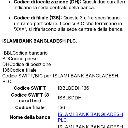
Codice di localizzazione (DH):
Questi due caratteri
indicano la sede centrale della banca.
Codice di filiale (136):
Queste 3 cifre specificano
un ramo particolare. I codici BIC che terminano in
'XXX', si riferiscono alla sede centrale della banca.
ISLAMI BANK BANGLADESH PLC.
IBBL
Codice bancario
BD
Codice paese
DH
Codice di posizione
136
Codice filiale
Codice SWIFT/BIC per ISLAMI BANK BANGLADESH
PLC.
Codice SWIFT
IBBLBDDH136
Codice SWIFT (8
IBBLBDDH
caratteri)
Codice filiale
136
ISLAMI BANK BANGLADESH
Nome della banca
PLC.
ISLAMI BANK BANGLADESH