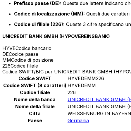
Prefisso paese (DE):
Queste due lettere indicano ch
Codice di localizzazione (MM):
Questi due caratteri 
Codice di filiale (226):
Queste 3 cifre specificano un 
UNICREDIT BANK GMBH (HYPOVEREINSBANK)
HYVE
Codice bancario
DE
Codice paese
MM
Codice di posizione
226
Codice filiale
Codice SWIFT/BIC per UNICREDIT BANK GMBH (HYP
Codice SWIFT
HYVEDEMM226
Codice SWIFT (8 caratteri)
HYVEDEMM
Codice filiale
226
Nome della banca
UNICREDIT BANK GMBH (
Nome della filiale
UNICREDIT BANK GMBH (
Città
WEISSENBURG IN BAYER
Paese
Germania