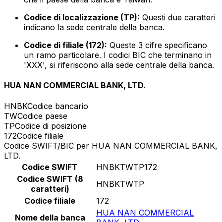
Codice di localizzazione (TP):
Questi due caratteri
indicano la sede centrale della banca.
Codice di filiale (172):
Queste 3 cifre specificano
un ramo particolare. I codici BIC che terminano in
'XXX', si riferiscono alla sede centrale della banca.
HUA NAN COMMERCIAL BANK, LTD.
HNBK
Codice bancario
TW
Codice paese
TP
Codice di posizione
172
Codice filiale
Codice SWIFT/BIC per HUA NAN COMMERCIAL BANK,
LTD.
Codice SWIFT
HNBKTWTP172
Codice SWIFT (8
HNBKTWTP
caratteri)
Codice filiale
172
HUA NAN COMMERCIAL
Nome della banca