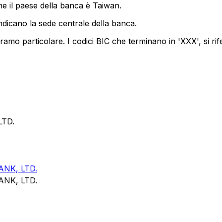
e il paese della banca è Taiwan.
ndicano la sede centrale della banca.
amo particolare. I codici BIC che terminano in 'XXX', si rif
LTD.
NK, LTD.
NK, LTD.