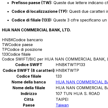
Prefisso paese (TW):
Queste due lettere indicano ch
Codice di localizzazione (TP):
Questi due caratteri i
Codice di filiale (133):
Queste 3 cifre specificano un r
HUA NAN COMMERCIAL BANK, LTD.
HNBK
Codice bancario
TW
Codice paese
TP
Codice di posizione
133
Codice filiale
Codice SWIFT/BIC per HUA NAN COMMERCIAL BANK, 
Codice SWIFT
HNBKTWTP133
Codice SWIFT (8 caratteri)
HNBKTWTP
Codice filiale
133
Nome della banca
HUA NAN COMMERCIAL BA
Nome della filiale
HUA NAN COMMERCIAL BA
Indirizzo
107 TUN HUA S. ROAD
Città
TAIPEI
Paese
Taiwan